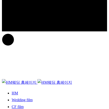
HM
Wedding film
CF film