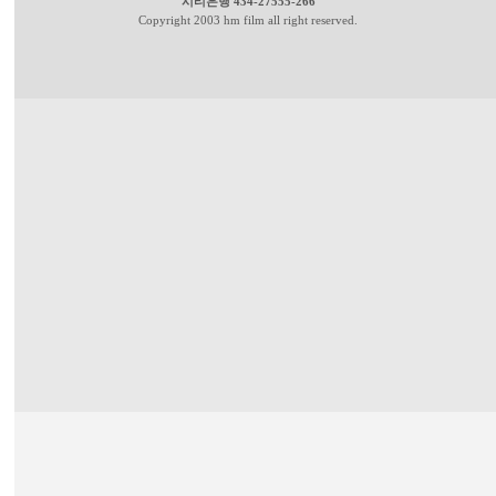
시티은행 434-27555-266
Copyright 2003 hm film all right reserved.